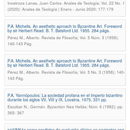
.
Inostroza Lanas, Juan Carlos
Anales de Teología; Vol. 22 No. 1
(2020): Anales de Teología | Enero - Junio 2020; 177-179
P.A. Michelis. An aesthetic aproach to Byzantine Art. Foreword
by sir Herbert Read. B. T. Batsford Ltd. 1955. 284 págs.
.
Pérez M., Alberto
Revista de Filosofía; Vol. 5 Núm. 3 (1958);
140-143 Pág.
P.A. Michelis. An aesthetic aproach to Byzantine Art. Foreword
by sir Herbert Read. B. T. Batsford Ltd. 1955. 284 págs.
.
Pérez M., Alberto
Revista de Filosofía; Vol. 5 No. 3 (1958); 140-
143 Pág.
P.A. Yannópoulos: La sociedad profana en el Imperio bizantino
durante los siglos VII, VIII y IX. Lovaina, 1975, 331 pp.
.
Escobar N., Germán
Byzantion Nea Hellás; Núm. 6 (1982); pp.
365- 367
p16INK4a como predictor de evolución clínica en pacientes con