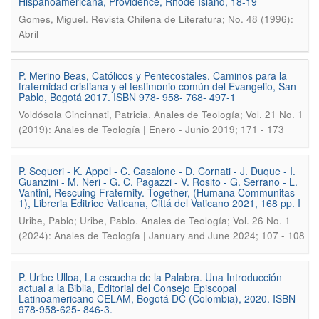
Hispanoamericana, Providence, Rhode Island, 18-19
.
Gomes, Miguel
Revista Chilena de Literatura; No. 48 (1996):
Abril
P. Merino Beas, Católicos y Pentecostales. Caminos para la
fraternidad cristiana y el testimonio común del Evangelio, San
Pablo, Bogotá 2017. ISBN 978- 958- 768- 497-1
.
Voldósola Cincinnati, Patricia
Anales de Teología; Vol. 21 No. 1
(2019): Anales de Teología | Enero - Junio 2019; 171 - 173
P. Sequeri - K. Appel - C. Casalone - D. Cornati - J. Duque - I.
Guanzini - M. Neri - G. C. Pagazzi - V. Rosito - G. Serrano - L.
Vantini, Rescuing Fraternity. Together, (Humana Communitas
1), Libreria Editrice Vaticana, Cittá del Vaticano 2021, 168 pp. I
.
Uribe, Pablo; Uribe, Pablo
Anales de Teología; Vol. 26 No. 1
(2024): Anales de Teología | January and June 2024; 107 - 108
P. Uribe Ulloa, La escucha de la Palabra. Una Introducción
actual a la Biblia, Editorial del Consejo Episcopal
Latinoamericano CELAM, Bogotá DC (Colombia), 2020. ISBN
978-958-625- 846-3.