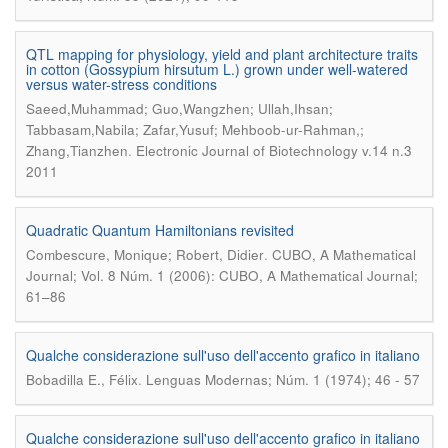
QTL mapping for physiology, yield and plant architecture traits
in cotton (Gossypium hirsutum L.) grown under well-watered
versus water-stress conditions
Saeed,Muhammad; Guo,Wangzhen; Ullah,Ihsan;
Tabbasam,Nabila; Zafar,Yusuf; Mehboob-ur-Rahman,;
.
Zhang,Tianzhen
Electronic Journal of Biotechnology v.14 n.3
2011
Quadratic Quantum Hamiltonians revisited
.
Combescure, Monique; Robert, Didier
CUBO, A Mathematical
Journal; Vol. 8 Núm. 1 (2006): CUBO, A Mathematical Journal;
61–86
Qualche considerazione sull'uso dell'accento grafico in italiano
.
Bobadilla E., Félix
Lenguas Modernas; Núm. 1 (1974); 46 - 57
Qualche considerazione sull'uso dell'accento grafico in italiano