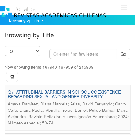
Toggl
navig
Browsing by Title
Browsing by Title
Go
Now showing items 167940-167959 of 215969
Q+: ATTITUDINAL BARRIERS IN SCHOOL COEXISTENCE
REGARDING SEXUAL AND GENDER DIVERSITY
Amaya Ramírez, Diana Marcela; Arias, David Fernando; Calvo
Caro, Diana Paola; Montilla Trejos, Daniel; Pulido Bernal, María
.
Alejandra
Revista Reflexión e Investigación Educacional; 2024:
Número especial; 59-74