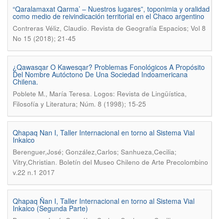
“Qaralamaxat Qarma’ – Nuestros lugares”, toponimia y oralidad
como medio de reivindicación territorial en el Chaco argentino
.
Contreras Véliz, Claudio
Revista de Geografía Espacios; Vol 8
No 15 (2018); 21-45
¿Qawasqar O Kawesqar? Problemas Fonológicos A Propósito
Del Nombre Autóctono De Una Sociedad Indoamericana
Chilena.
.
Poblete M., María Teresa
Logos: Revista de Lingüística,
Filosofía y Literatura; Núm. 8 (1998); 15-25
Qhapaq Nan I, Taller Internacional en torno al Sistema Vial
Inkaico
Berenguer,José; González,Carlos; Sanhueza,Cecilia;
.
Vitry,Christian
Boletín del Museo Chileno de Arte Precolombino
v.22 n.1 2017
Qhapaq Ñan I, Taller Internacional en torno al Sistema Vial
Inkaico (Segunda Parte)