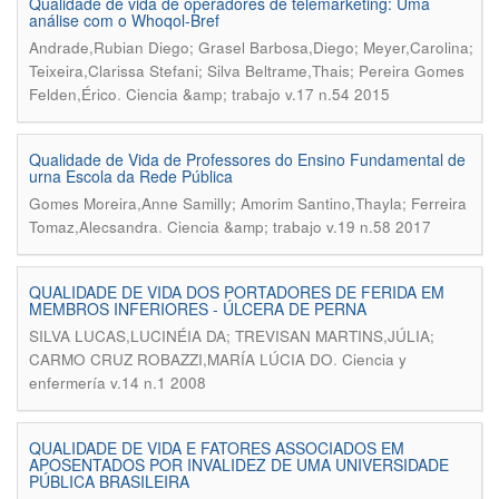
Qualidade de vida de operadores de telemarketing: Uma
análise com o Whoqol-Bref
Andrade,Rubian Diego; Grasel Barbosa,Diego; Meyer,Carolina;
Teixeira,Clarissa Stefani; Silva Beltrame,Thais; Pereira Gomes
.
Felden,Érico
Ciencia &amp; trabajo v.17 n.54 2015
Qualidade de Vida de Professores do Ensino Fundamental de
urna Escola da Rede Pública
Gomes Moreira,Anne Samilly; Amorim Santino,Thayla; Ferreira
.
Tomaz,Alecsandra
Ciencia &amp; trabajo v.19 n.58 2017
QUALIDADE DE VIDA DOS PORTADORES DE FERIDA EM
MEMBROS INFERIORES - ÚLCERA DE PERNA
SILVA LUCAS,LUCINÉIA DA; TREVISAN MARTINS,JÚLIA;
.
CARMO CRUZ ROBAZZI,MARÍA LÚCIA DO
Ciencia y
enfermería v.14 n.1 2008
QUALIDADE DE VIDA E FATORES ASSOCIADOS EM
APOSENTADOS POR INVALIDEZ DE UMA UNIVERSIDADE
PÚBLICA BRASILEIRA