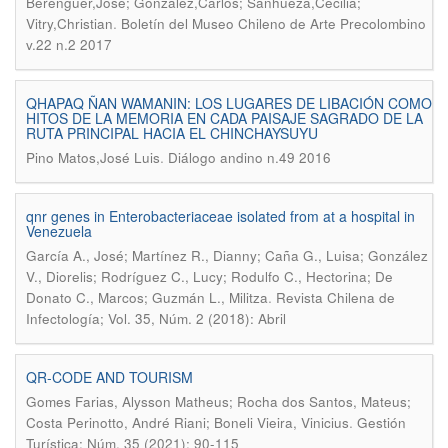
Berenguer,José; González,Carlos; Sanhueza,Cecilia;
.
Vitry,Christian
Boletín del Museo Chileno de Arte Precolombino
v.22 n.2 2017
QHAPAQ ÑAN WAMANIN: LOS LUGARES DE LIBACIÓN COMO
HITOS DE LA MEMORIA EN CADA PAISAJE SAGRADO DE LA
RUTA PRINCIPAL HACIA EL CHINCHAYSUYU
.
Pino Matos,José Luis
Diálogo andino n.49 2016
qnr genes in Enterobacteriaceae isolated from at a hospital in
Venezuela
García A., José; Martínez R., Dianny; Caña G., Luisa; González
V., Diorelis; Rodríguez C., Lucy; Rodulfo C., Hectorina; De
.
Donato C., Marcos; Guzmán L., Militza
Revista Chilena de
Infectología; Vol. 35, Núm. 2 (2018): Abril
QR-CODE AND TOURISM
Gomes Farias, Alysson Matheus; Rocha dos Santos, Mateus;
.
Costa Perinotto, André Riani; Boneli Vieira, Vinicius
Gestión
Turística; Núm. 35 (2021); 90-115