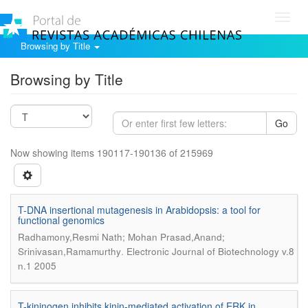
Toggl
navig
Browsing by Title
Browsing by Title
Go
Now showing items 190117-190136 of 215969
T-DNA insertional mutagenesis in Arabidopsis: a tool for
functional genomics
Radhamony,Resmi Nath; Mohan Prasad,Anand;
.
Srinivasan,Ramamurthy
Electronic Journal of Biotechnology v.8
n.1 2005
T-kininogen inhibits kinin-mediated activation of ERK in