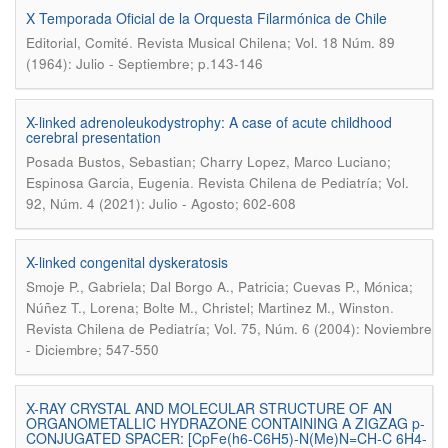
X Temporada Oficial de la Orquesta Filarmónica de Chile
.
Editorial, Comité
Revista Musical Chilena; Vol. 18 Núm. 89
(1964): Julio - Septiembre; p.143-146
X-linked adrenoleukodystrophy: A case of acute childhood
cerebral presentation
Posada Bustos, Sebastian; Charry Lopez, Marco Luciano;
.
Espinosa Garcia, Eugenia
Revista Chilena de Pediatría; Vol.
92, Núm. 4 (2021): Julio - Agosto; 602-608
X-linked congenital dyskeratosis
Smoje P., Gabriela; Dal Borgo A., Patricia; Cuevas P., Mónica;
.
Núñez T., Lorena; Bolte M., Christel; Martinez M., Winston
Revista Chilena de Pediatría; Vol. 75, Núm. 6 (2004): Noviembre
- Diciembre; 547-550
X-RAY CRYSTAL AND MOLECULAR STRUCTURE OF AN
ORGANOMETALLIC HYDRAZONE CONTAINING A ZIGZAG p-
CONJUGATED SPACER: [CpFe(h6-C6H5)-N(Me)N=CH-C 6H4-