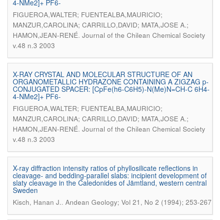
4-NMe2]+ PF6-
FIGUEROA,WALTER; FUENTEALBA,MAURICIO;
MANZUR,CAROLINA; CARRILLO,DAVID; MATA,JOSE A.;
.
HAMON,JEAN-RENÉ
Journal of the Chilean Chemical Society
v.48 n.3 2003
X-RAY CRYSTAL AND MOLECULAR STRUCTURE OF AN
ORGANOMETALLIC HYDRAZONE CONTAINING A ZIGZAG p-
CONJUGATED SPACER: [CpFe(h6-C6H5)-N(Me)N=CH-C 6H4-
4-NMe2]+ PF6-
FIGUEROA,WALTER; FUENTEALBA,MAURICIO;
MANZUR,CAROLINA; CARRILLO,DAVID; MATA,JOSE A.;
.
HAMON,JEAN-RENÉ
Journal of the Chilean Chemical Society
v.48 n.3 2003
X-ray diffraction intensity ratios of phyllosilicate reflections in
cleavage- and bedding-parallel slabs: incipient development of
slaty cleavage in the Caledonides of Jämtland, western central
Sweden
.
Kisch, Hanan J.
Andean Geology; Vol 21, No 2 (1994); 253-267