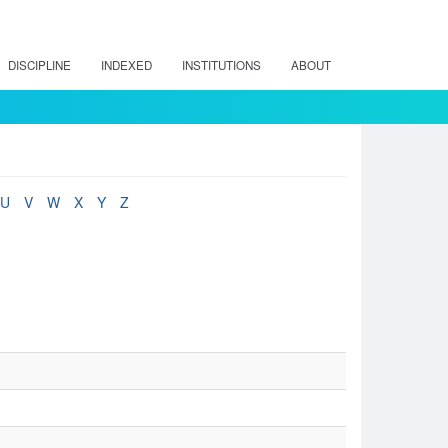
DISCIPLINE
INDEXED
INSTITUTIONS
ABOUT
U
V
W
X
Y
Z