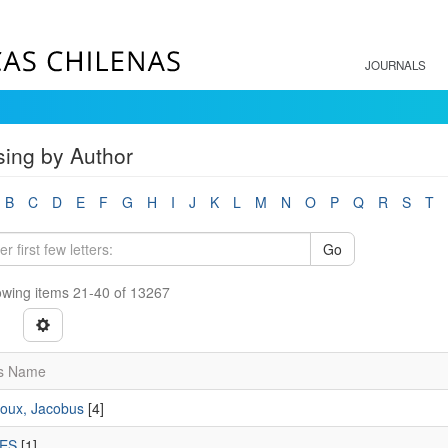
JOURNALS
ing by Author
B
C
D
E
F
G
H
I
J
K
L
M
N
O
P
Q
R
S
T
Go
wing items 21-40 of 13267
s Name
Roux, Jacobus
[4]
SES
[1]