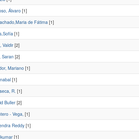
oso, Álvaro
[1]
Machado,Maria de Fátima
[1]
s,Sofía
[1]
, Valdir
[2]
, Saran
[2]
dor, Mariano
[1]
anabal
[1]
seca, R.
[1]
id Buller
[2]
tero - Vega,
[1]
rendra Reddy
[1]
sikumar
[1]