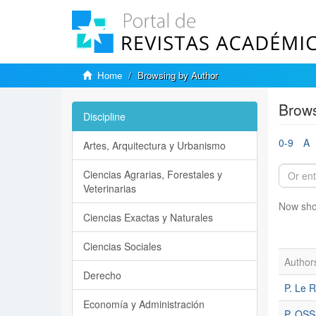
Home
Browsing by Author
Brows
Discipline
0-9
A
Artes, Arquitectura y Urbanismo
Ciencias Agrarias, Forestales y
Veterinarias
Now sho
Ciencias Exactas y Naturales
Ciencias Sociales
Author
Derecho
P. Le 
Economía y Administración
P. OS