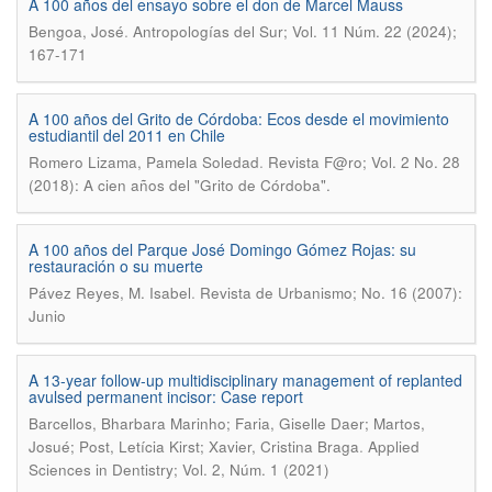
A 100 años del ensayo sobre el don de Marcel Mauss
.
Bengoa, José
Antropologías del Sur; Vol. 11 Núm. 22 (2024);
167-171
A 100 años del Grito de Córdoba: Ecos desde el movimiento
estudiantil del 2011 en Chile
.
Romero Lizama, Pamela Soledad
Revista F@ro; Vol. 2 No. 28
(2018): A cien años del "Grito de Córdoba".
A 100 años del Parque José Domingo Gómez Rojas: su
restauración o su muerte
.
Pávez Reyes, M. Isabel
Revista de Urbanismo; No. 16 (2007):
Junio
A 13-year follow-up multidisciplinary management of replanted
avulsed permanent incisor: Case report
Barcellos, Bharbara Marinho; Faria, Giselle Daer; Martos,
.
Josué; Post, Letícia Kirst; Xavier, Cristina Braga
Applied
Sciences in Dentistry; Vol. 2, Núm. 1 (2021)