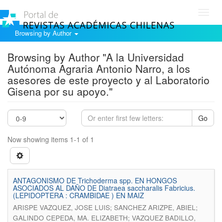
Toggl
navig
Browsing by Author
Browsing by Author "A la Universidad
Autónoma Agraria Antonio Narro, a los
asesores de este proyecto y al Laboratorio
Gisena por su apoyo."
Go
Now showing items 1-1 of 1
ANTAGONISMO DE Trichoderma spp. EN HONGOS
ASOCIADOS AL DAÑO DE Diatraea saccharalis Fabricius.
(LEPIDOPTERA : CRAMBIDAE ) EN MAIZ
ARISPE VAZQUEZ, JOSE LUIS; SANCHEZ ARIZPE, ABIEL;
GALINDO CEPEDA, MA. ELIZABETH; VAZQUEZ BADILLO,