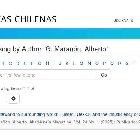
JOURNALS
ing by Author "G. Marañón, Alberto"
B
C
D
E
F
G
H
I
J
K
L
M
N
O
P
Q
R
S
T
Go
wing items 1-1 of 1
ifeworld to surrounding world: Husserl, Uexküll and the insufficiency of
.
añón, Alberto
Akadémeia Magazine; Vol. 24 No. 1 (2025): Publicado: 