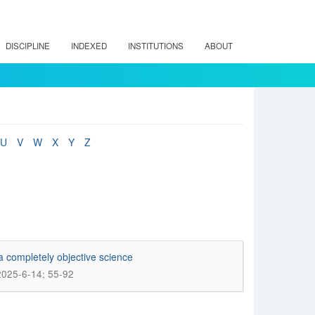
DISCIPLINE
INDEXED
INSTITUTIONS
ABOUT
U
V
W
X
Y
Z
 a completely objective science
2025-6-14; 55-92