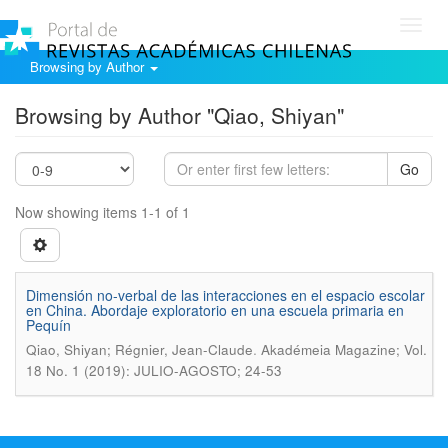
Toggl
navig
Browsing by Author
Browsing by Author "Qiao, Shiyan"
Go
Now showing items 1-1 of 1
Dimensión no-verbal de las interacciones en el espacio escolar
en China. Abordaje exploratorio en una escuela primaria en
Pequín
.
Qiao, Shiyan; Régnier, Jean-Claude
Akadémeia Magazine; Vol.
18 No. 1 (2019): JULIO-AGOSTO; 24-53