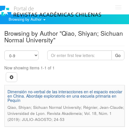
Toggl
navig
Browsing by Author
Browsing by Author "Qiao, Shiyan; Sichuan
Normal University"
Go
Now showing items 1-1 of 1
Dimensión no-verbal de las interacciones en el espacio escolar
en China. Abordaje exploratorio en una escuela primaria en
Pequín
Qiao, Shiyan; Sichuan Normal University; Régnier, Jean-Claude;
.
Universidad de Lyon
Revista Akadèmeia; Vol. 18, Núm. 1
(2019): JULIO-AGOSTO; 24-53