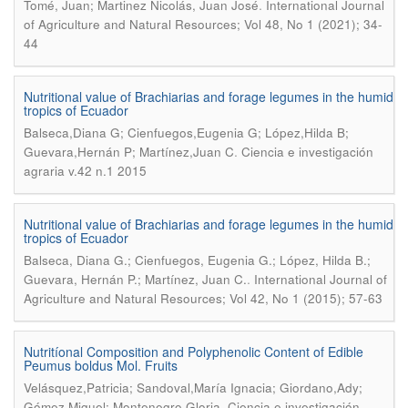
.
Tomé, Juan; Martinez Nicolás, Juan José
International Journal
of Agriculture and Natural Resources; Vol 48, No 1 (2021); 34-
44
Nutritional value of Brachiarias and forage legumes in the humid
tropics of Ecuador
Balseca,Diana G; Cienfuegos,Eugenia G; López,Hilda B;
.
Guevara,Hernán P; Martínez,Juan C
Ciencia e investigación
agraria v.42 n.1 2015
Nutritional value of Brachiarias and forage legumes in the humid
tropics of Ecuador
Balseca, Diana G.; Cienfuegos, Eugenia G.; López, Hilda B.;
.
Guevara, Hernán P.; Martínez, Juan C.
International Journal of
Agriculture and Natural Resources; Vol 42, No 1 (2015); 57-63
Nutritíonal Composition and Polyphenolic Content of Edible
Peumus boldus Mol. Fruits
Velásquez,Patricia; Sandoval,María Ignacia; Giordano,Ady;
.
Gómez,Miguel; Montenegro,Gloria
Ciencia e investigación