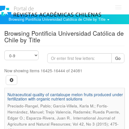
Toggl
navig
Browsing Pontificia Universidad Católica de Chile by Title
Browsing Pontificia Universidad Católica de
Chile by Title
Go
Now showing items 16425-16444 of 24081
Nutraceutical quality of cantaloupe melon fruits produced under
fertilization with organic nutrient solutions
Preciado-Rangel, Pablo; García-Villela, Karla M.; Fortis-
Hernández, Manuel; Trejo Valencia, Radamés; Rueda Puente,
.
Edgar O.; Esparza-Rivera, Juan R.
International Journal of
Agriculture and Natural Resources; Vol 42, No 3 (2015); 475-