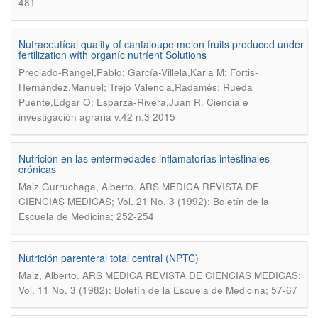
481
Nutraceutícal quality of cantaloupe melon fruits produced under
fertilization wíth organíc nutríent Solutions
Preciado-Rangel,Pablo; García-Villela,Karla M; Fortis-
Hernández,Manuel; Trejo Valencia,Radamés; Rueda
.
Puente,Edgar O; Esparza-Rivera,Juan R
Ciencia e
investigación agraria v.42 n.3 2015
Nutrición en las enfermedades inflamatorias intestinales
crónicas
.
Maiz Gurruchaga, Alberto
ARS MEDICA REVISTA DE
CIENCIAS MEDICAS; Vol. 21 No. 3 (1992): Boletín de la
Escuela de Medicina; 252-254
Nutrición parenteral total central (NPTC)
.
Maiz, Alberto
ARS MEDICA REVISTA DE CIENCIAS MEDICAS;
Vol. 11 No. 3 (1982): Boletín de la Escuela de Medicina; 57-67