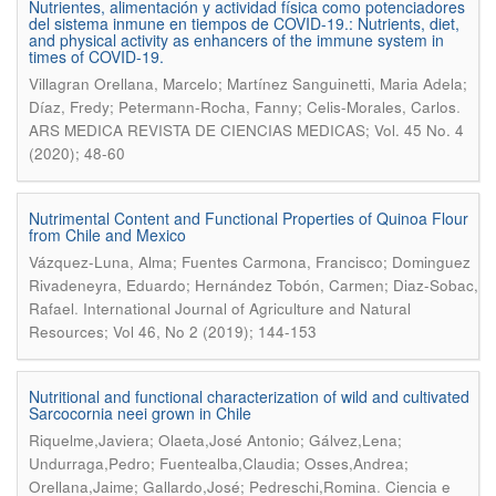
Nutrientes, alimentación y actividad física como potenciadores
del sistema inmune en tiempos de COVID-19.: Nutrients, diet,
and physical activity as enhancers of the immune system in
times of COVID-19.
Villagran Orellana, Marcelo; Martínez Sanguinetti, Maria Adela;
.
Díaz, Fredy; Petermann-Rocha, Fanny; Celis-Morales, Carlos
ARS MEDICA REVISTA DE CIENCIAS MEDICAS; Vol. 45 No. 4
(2020); 48-60
Nutrimental Content and Functional Properties of Quinoa Flour
from Chile and Mexico
Vázquez-Luna, Alma; Fuentes Carmona, Francisco; Dominguez
Rivadeneyra, Eduardo; Hernández Tobón, Carmen; Diaz-Sobac,
.
Rafael
International Journal of Agriculture and Natural
Resources; Vol 46, No 2 (2019); 144-153
Nutritional and functional characterization of wild and cultivated
Sarcocornia neei grown in Chile
Riquelme,Javiera; Olaeta,José Antonio; Gálvez,Lena;
Undurraga,Pedro; Fuentealba,Claudia; Osses,Andrea;
.
Orellana,Jaime; Gallardo,José; Pedreschi,Romina
Ciencia e