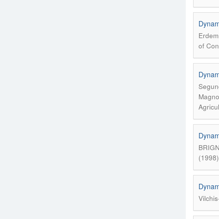
Dynami
Erdem,
of Con
Dynami
Segund
Magno 
Agricu
Dynami
BRIGN
(1998)
Dynami
Vilchi