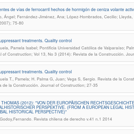
ntes de vías de ferrocarril hechos de hormigón de ceniza volante activ
, Ángel; Fernández-Jiménez, Ana; López-Hombrados, Cecilio; Lleyda, 
2007); 75-80
uppressant treatments. Quality control
uela, Pamela Isabel; Pontificia Universidad Católica de Valparaíso; Pa
l of Construction; Vol 13, No 3 (2014): Revista de la Construcción. Jour
uppressant treatments. Quality control
.
uela T., Pamela; H. Palma G, Juan; Vega S, Sergio
Revista de la Const
a de la Construcción. Journal of Construction; 27-35
 THOMAS (2012): "VON DER EUROPÄISCHEN RECHTSGESCHICHT
LHISTORISCHER PERSPEKTIVE. (FROM A EUROPEAN LEGAL HIST
BAL HISTORICAL PERSPECTIVE)"
.
 Godoy,Fernando
Revista chilena de derecho v.41 n.1 2014