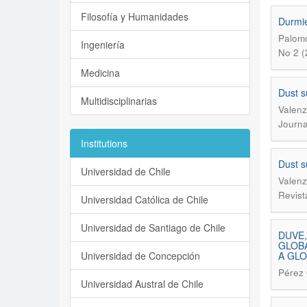
Filosofía y Humanidades
Durmie
Palomo
Ingeniería
No 2 (
Medicina
Dust s
Multidisciplinarias
Valenz
Journa
Institutions
Dust s
Universidad de Chile
Valenz
Revist
Universidad Católica de Chile
Universidad de Santiago de Chile
DUVE,
GLOBA
Universidad de Concepción
A GLO
Pérez
Universidad Austral de Chile