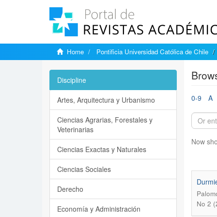
Home
Pontificia Universidad Católica de Chile
Brows
Discipline
0-9
A
Artes, Arquitectura y Urbanismo
Ciencias Agrarias, Forestales y
Veterinarias
Now sho
Ciencias Exactas y Naturales
Ciencias Sociales
Durmie
Derecho
Palomo
No 2 (
Economía y Administración