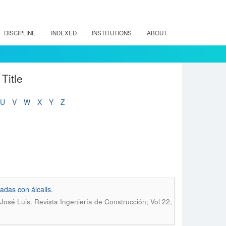
DISCIPLINE
INDEXED
INSTITUTIONS
ABOUT
Title
U
V
W
X
Y
Z
adas con álcalis.
.
José Luis
Revista Ingeniería de Construcción; Vol 22,