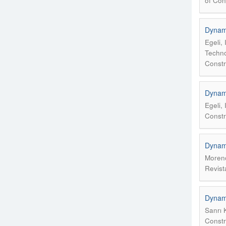
of Con
Dynami
Egeli,
Techn
Constr
Dynami
Egeli,
Constr
Dynami
Moreno
Revist
Dynami
Sanrı K
Constr