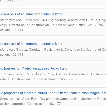
struction; 38-46
c analysis of an immersed tunnel in Izmir
 Isfendiyar; Usak University, Civil Engineering Department; Gurbuz, Cag
.
ology
Revista de la Construcción. Journal of Construction; Vol 17, No 1
uction; 103-111
c analysis of an immersed tunnel in Izmir
.
 Isfendiyar; Gurbuz, Cagdas
Revista de la Construcción. Journal of Co
uction; 103-111
c Barriers for Protection against Rocks Falls
.
 Robles, Javier; Peña, Álvaro; Pinto, Hernán
Revista de la Construcció
a de la Construcción. Journal of Construction; 27-37
c properties of steel structures under different construction stages, a
.
arapınar , Işıl; Aras, Fuat
Revista de la Construcción. Journal of Constr
ucción. Journal of Construction; 163-177