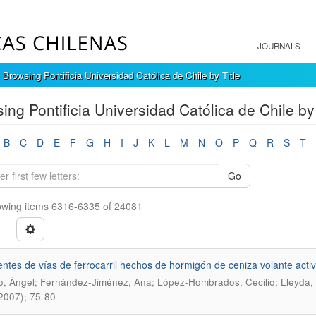
JOURNALS
Browsing Pontificia Universidad Católica de Chile by Title
ing Pontificia Universidad Católica de Chile by 
B
C
D
E
F
G
H
I
J
K
L
M
N
O
P
Q
R
S
T
Go
wing items 6316-6335 of 24081
ntes de vías de ferrocarril hechos de hormigón de ceniza volante activ
, Ángel; Fernández-Jiménez, Ana; López-Hombrados, Cecilio; Lleyda, 
2007); 75-80