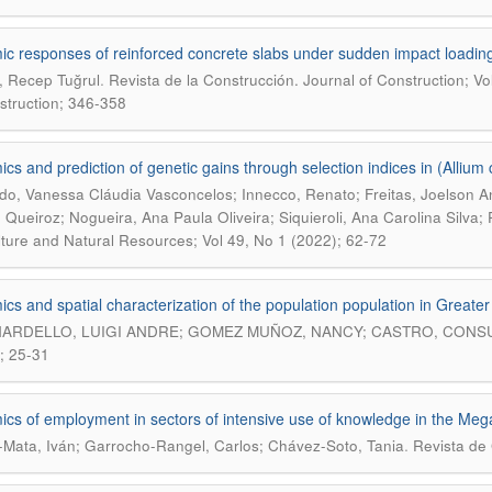
c responses of reinforced concrete slabs under sudden impact loadin
.
 Recep Tuğrul
Revista de la Construcción. Journal of Construction; Vo
struction; 346-358
cs and prediction of genetic gains through selection indices in (Allium
o, Vanessa Cláudia Vasconcelos; Innecco, Renato; Freitas, Joelson A
Queiroz; Nogueira, Ana Paula Oliveira; Siquieroli, Ana Carolina Silva; P
lture and Natural Resources; Vol 49, No 1 (2022); 62-72
cs and spatial characterization of the population population in Greater
ARDELLO, LUIGI ANDRE; GOMEZ MUÑOZ, NANCY; CASTRO, CONS
; 25-31
cs of employment in sectors of intensive use of knowledge in the Mega
.
s-Mata, Iván; Garrocho-Rangel, Carlos; Chávez-Soto, Tania
Revista de