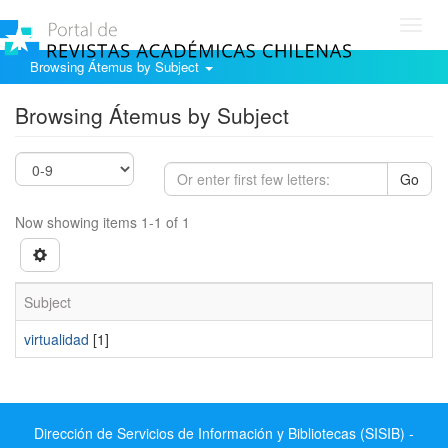
Toggl
navig
Browsing Átemus by Subject
Browsing Átemus by Subject
Go
Now showing items 1-1 of 1
Subject
virtualidad
[1]
Dirección de Servicios de Información y Bibliotecas (SISIB) -