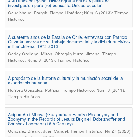
A 40 años del golpe. Historiografía crítica y pistas de
investigación para (re) pensar la Unidad popular
.
Gaudichaud, Franck
Tiempo Histórico; Núm. 6 (2013): Tiempo
Histórico
A cuarenta años de la Batalla de Chile, entrevista con Patricio
Guzmán acerca de su trabajo documental y la dictadura cívico-
militar chilena, 1973-2013
.
Godoy Orellana, Milton; Obregón Iturra, Jimena
Tiempo
Histórico; Núm. 6 (2013): Tiempo Histórico
A propósito de la historia cultural y la mutilación social de la
experiencia humana .
.
Herrera González, Patricio
Tiempo Histórico; Núm. 3 (2011):
Tiempo Histórico
Abipon And Mbaya (Guaycuruan Family) Phytonymy and
Zoonymy in the Records of Jesuits Brigniel, Dobrizhoffer and
Sánchez Labrador (18th Century)
.
González Breard, Juan Manuel
Tiempo Histórico; No 27 (2023):