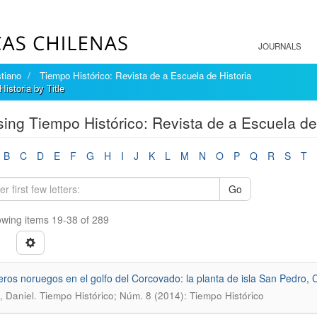
JOURNALS
tiano
Tiempo Histórico: Revista de a Escuela de Historia
istoria by Title
ing Tiempo Histórico: Revista de a Escuela de 
B
C
D
E
F
G
H
I
J
K
L
M
N
O
P
Q
R
S
T
Go
wing items 19-38 of 289
eros noruegos en el golfo del Corcovado: la planta de isla San Pedro, 
.
, Daniel
Tiempo Histórico; Núm. 8 (2014): Tiempo Histórico