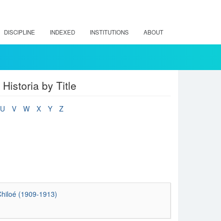
DISCIPLINE
INDEXED
INSTITUTIONS
ABOUT
Historia by Title
U
V
W
X
Y
Z
Chiloé (1909-1913)