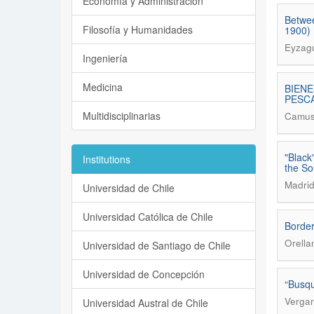
Economía y Administración
Betwee
Filosofía y Humanidades
1900)
Eyzagu
Ingeniería
Medicina
BIENE
PESCA
Multidisciplinarias
Camus,
"Black
Institutions
the So
Madrid
Universidad de Chile
Universidad Católica de Chile
Border
Orella
Universidad de Santiago de Chile
Universidad de Concepción
“Busqu
Vergar
Universidad Austral de Chile