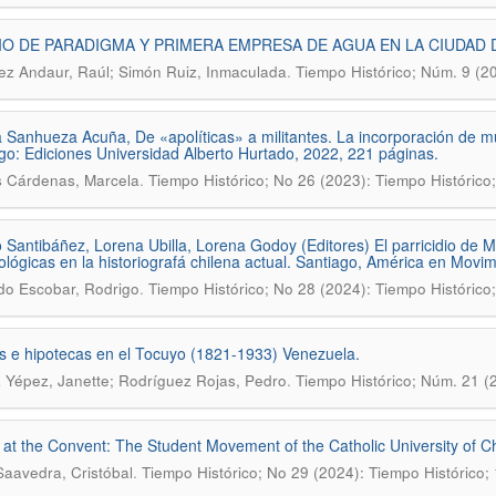
O DE PARADIGMA Y PRIMERA EMPRESA DE AGUA EN LA CIUDAD DE
.
z Andaur, Raúl; Simón Ruiz, Inmaculada
Tiempo Histórico; Núm. 9 (20
 Sanhueza Acuña, De «apolíticas» a militantes. La incorporación de m
go: Ediciones Universidad Alberto Hurtado, 2022, 221 páginas.
.
 Cárdenas, Marcela
Tiempo Histórico; No 26 (2023): Tiempo Histórico
 Santibáñez, Lorena Ubilla, Lorena Godoy (Editores) El parricidio de 
lógicas en la historiografá chilena actual. Santiago, América en Movi
.
o Escobar, Rodrigo
Tiempo Histórico; No 28 (2024): Tiempo Histórico
 e hipotecas en el Tocuyo (1821-1933) Venezuela.
.
 Yépez, Janette; Rodríguez Rojas, Pedro
Tiempo Histórico; Núm. 21 (
at the Convent: The Student Movement of the Catholic University of Chi
.
Saavedra, Cristóbal
Tiempo Histórico; No 29 (2024): Tiempo Histórico;