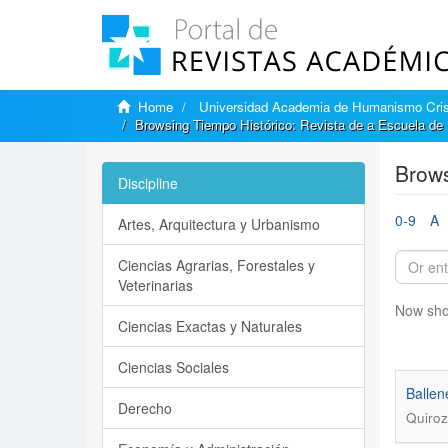
Home
Universidad Academia de Humanismo Cris
Browsing Tiempo Histórico: Revista de a Escuela de H
Brows
Discipline
0-9
A
Artes, Arquitectura y Urbanismo
Ciencias Agrarias, Forestales y
Veterinarias
Now sho
Ciencias Exactas y Naturales
Ciencias Sociales
Ballen
Derecho
Quiroz