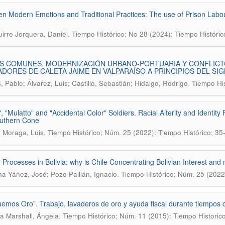
n Modern Emotions and Traditional Practices: The use of Prison Labou
.
irre Jorquera, Daniel
Tiempo Histórico; No 28 (2024): Tiempo Históric
S COMUNES, MODERNIZACIÓN URBANO-PORTUARIA Y CONFLICTO
DORES DE CALETA JAIME EN VALPARAÍSO A PRINCIPIOS DEL SIG
.
 Pablo; Álvarez, Luis; Castillo, Sebastián; Hidalgo, Rodrigo
Tiempo His
", "Mulatto" and "Accidental Color" Soldiers. Racial Alterity and Identi
uthern Cone
.
 Moraga, Luis
Tiempo Histórico; Núm. 25 (2022): Tiempo Histórico; 35
 Processes in Bolivia: why is Chile Concentrating Bolivian Interest and
.
na Yáñez, José; Pozo Paillán, Ignacio
Tiempo Histórico; Núm. 25 (2022
emos Oro”. Trabajo, lavaderos de oro y ayuda fiscal durante tiempos d
.
a Marshall, Ángela
Tiempo Histórico; Núm. 11 (2015): Tiempo Historic