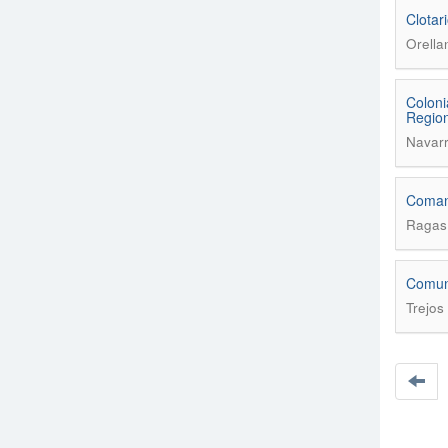
Clotar
Orella
Coloni
Region
Navarr
Coman
Ragas
Comuni
Trejos