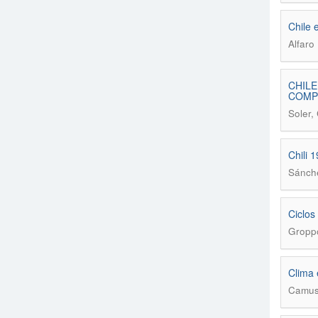
Chile 
Alfaro
CHILE
COMPE
Soler,
Chili 
Sánch
Ciclos
Gropp
Clima e
Camus,