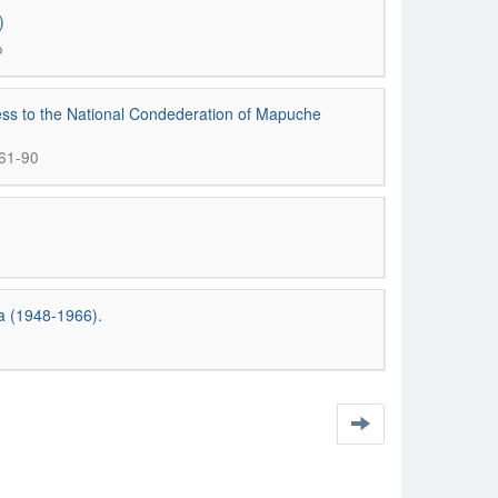
)
o
ess to the National Condederation of Mapuche
 61-90
a (1948-1966).