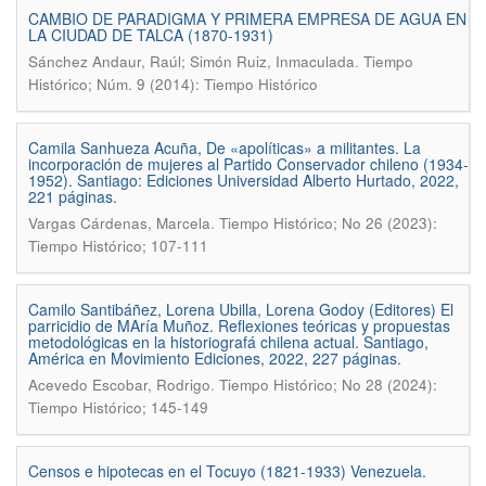
CAMBIO DE PARADIGMA Y PRIMERA EMPRESA DE AGUA EN
LA CIUDAD DE TALCA (1870-1931)
.
Sánchez Andaur, Raúl; Simón Ruiz, Inmaculada
Tiempo
Histórico; Núm. 9 (2014): Tiempo Histórico
Camila Sanhueza Acuña, De «apolíticas» a militantes. La
incorporación de mujeres al Partido Conservador chileno (1934-
1952). Santiago: Ediciones Universidad Alberto Hurtado, 2022,
221 páginas.
.
Vargas Cárdenas, Marcela
Tiempo Histórico; No 26 (2023):
Tiempo Histórico; 107-111
Camilo Santibáñez, Lorena Ubilla, Lorena Godoy (Editores) El
parricidio de MAría Muñoz. Reflexiones teóricas y propuestas
metodológicas en la historiografá chilena actual. Santiago,
América en Movimiento Ediciones, 2022, 227 páginas.
.
Acevedo Escobar, Rodrigo
Tiempo Histórico; No 28 (2024):
Tiempo Histórico; 145-149
Censos e hipotecas en el Tocuyo (1821-1933) Venezuela.