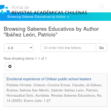
Toggl
navig
Browsing Saberes Educativos by Author
Browsing Saberes Educativos by Author
"Ibáñez León, Patricio"
Go
Now showing items 1-1 of 1
Emotional experience of Chilean public school leaders
Poblete-Christie, Octavio; Concha Erices, Claudia; Jil-Gálvez,
Ándres; Salinas San Martín, Gabriel; Ibáñez León, Patricio;
.
Hormazábal Soto, Auristela
Revista Saberes Educativos; No.
14 (2025): Enero-Julio; 1-27