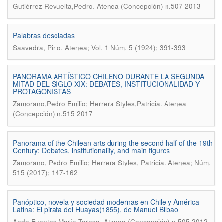
.
Gutiérrez Revuelta,Pedro
Atenea (Concepción) n.507 2013
Palabras desoladas
.
Saavedra, Pino
Atenea; Vol. 1 Núm. 5 (1924); 391-393
PANORAMA ARTÍSTICO CHILENO DURANTE LA SEGUNDA
MITAD DEL SIGLO XIX: DEBATES, INSTITUCIONALIDAD Y
PROTAGONISTAS
.
Zamorano,Pedro Emilio; Herrera Styles,Patricia
Atenea
(Concepción) n.515 2017
Panorama of the Chilean arts during the second half of the 19th
Century: Debates, institutionality, and main figures
.
Zamorano, Pedro Emilio; Herrera Styles, Patricia
Atenea; Núm.
515 (2017); 147-162
Panóptico, novela y sociedad modernas en Chile y América
Latina: El pirata del Huayas(1855), de Manuel Bilbao
.
Aedo Fuentes,María Teresa
Atenea (Concepción) n.505 2012