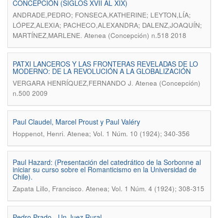
CONCEPCIÓN (SIGLOS XVII AL XIX)
ANDRADE,PEDRO; FONSECA,KATHERINE; LEYTON,LÍA;
LÓPEZ,ALEXIA; PACHECO,ALEXANDRA; DALENZ,JOAQUÍN;
.
MARTÍNEZ,MARLENE
Atenea (Concepción) n.518 2018
PATXI LANCEROS Y LAS FRONTERAS REVELADAS DE LO
MODERNO: DE LA REVOLUCIÓN A LA GLOBALIZACIÓN
.
VERGARA HENRÍQUEZ,FERNANDO J
Atenea (Concepción)
n.500 2009
Paul Claudel, Marcel Proust y Paul Valéry
.
Hoppenot, Henri
Atenea; Vol. 1 Núm. 10 (1924); 340-356
Paul Hazard: (Presentación del catedrático de la Sorbonne al
iniciar su curso sobre el Romanticismo en la Universidad de
Chile).
.
Zapata Lillo, Francisco
Atenea; Vol. 1 Núm. 4 (1924); 308-315
Pedro Prado.- Un Juez Rural