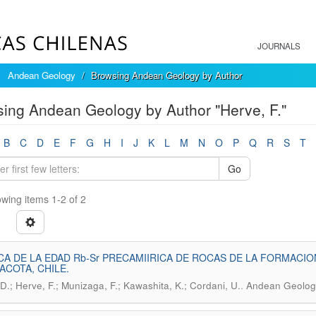
JOURNALS
Andean Geology
Browsing Andean Geology by Author
ing Andean Geology by Author "Herve, F."
B
C
D
E
F
G
H
I
J
K
L
M
N
O
P
Q
R
S
T
Go
wing items 1-2 of 2
A DE LA EDAD Rb-Sr PRECAMIIRICA DE ROCAS DE LA FORMACI
ACOTA, CHILE.
.
 D.; Herve, F.; Munizaga, F.; Kawashita, K.; Cordani, U.
Andean Geology