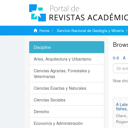
Home
Servicio Nacional de Geología y Minería
Brows
Discipline
0-9
A
Artes, Arquitectura y Urbanismo
Ciencias Agrarias, Forestales y
Veterinarias
Now sho
Ciencias Exactas y Naturales
Ciencias Sociales
A Late
fishes
Derecho
Otero,
Rogers
Economía y Administración