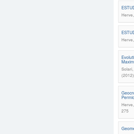
ESTUD
Herve,
ESTUD
Herve,
Evolut
Maxim
Solari
(2012)
Geocro
Permic
Herve,
275
Geomet