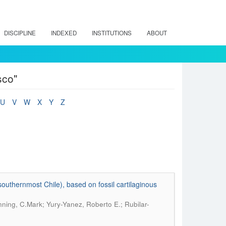
DISCIPLINE
INDEXED
INSTITUTIONS
ABOUT
sco"
U
V
W
X
Y
Z
outhernmost Chile), based on fossil cartilaginous
nning, C.Mark; Yury-Yanez, Roberto E.; Rubilar-