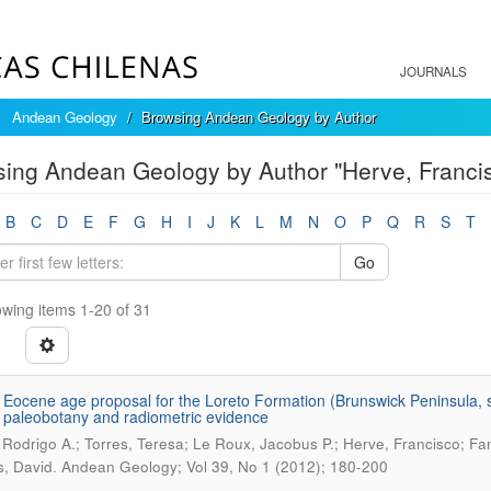
JOURNALS
Andean Geology
Browsing Andean Geology by Author
ing Andean Geology by Author "Herve, Franci
B
C
D
E
F
G
H
I
J
K
L
M
N
O
P
Q
R
S
T
Go
wing items 1-20 of 31
 Eocene age proposal for the Loreto Formation (Brunswick Peninsula, s
, paleobotany and radiometric evidence
 Rodrigo A.; Torres, Teresa; Le Roux, Jacobus P.; Herve, Francisco; Fa
.
, David
Andean Geology; Vol 39, No 1 (2012); 180-200