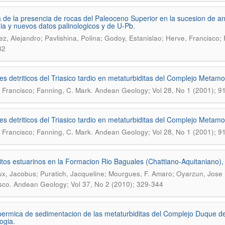
 de la presencia de rocas del Paleoceno Superior en la sucesion de an
ia y nuevos datos palinologicos y de U-Pb.
z, Alejandro; Pavlishina, Polina; Godoy, Estanislao; Herve, Francisco;
32
es detriticos del Triasico tardio en metaturbiditas del Complejo Metamo
.
 Francisco; Fanning, C. Mark
Andean Geology; Vol 28, No 1 (2001); 9
es detriticos del Triasico tardio en metaturbiditas del Complejo Metamo
.
 Francisco; Fanning, C. Mark
Andean Geology; Vol 28, No 1 (2001); 9
tos estuarinos en la Formacion Rio Baguales (Chattiano-Aquitaniano), 
x, Jacobus; Puratich, Jacqueline; Mourgues, F. Amaro; Oyarzun, Jose L
.
sco
Andean Geology; Vol 37, No 2 (2010); 329-344
ermica de sedimentacion de las metaturbiditas del Complejo Duque d
ogia.