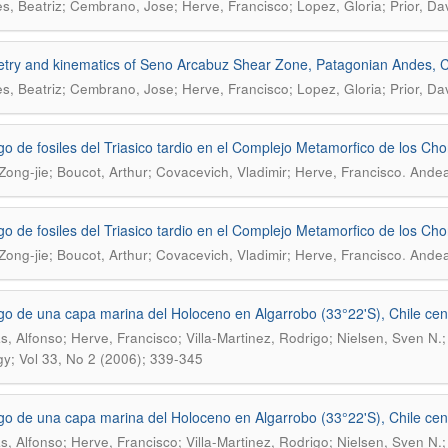
es, Beatriz; Cembrano, Jose; Herve, Francisco; Lopez, Gloria; Prior, Da
ry and kinematics of Seno Arcabuz Shear Zone, Patagonian Andes, C
es, Beatriz; Cembrano, Jose; Herve, Francisco; Lopez, Gloria; Prior, Da
go de fosiles del Triasico tardio en el Complejo Metamorfico de los Cho
.
Zong-jie; Boucot, Arthur; Covacevich, Vladimir; Herve, Francisco
Andea
go de fosiles del Triasico tardio en el Complejo Metamorfico de los Cho
.
Zong-jie; Boucot, Arthur; Covacevich, Vladimir; Herve, Francisco
Andea
go de una capa marina del Holoceno en Algarrobo (33°22'S), Chile centr
s, Alfonso; Herve, Francisco; Villa-Martinez, Rodrigo; Nielsen, Sven N.
y; Vol 33, No 2 (2006); 339-345
go de una capa marina del Holoceno en Algarrobo (33°22'S), Chile centr
s, Alfonso; Herve, Francisco; Villa-Martinez, Rodrigo; Nielsen, Sven N.