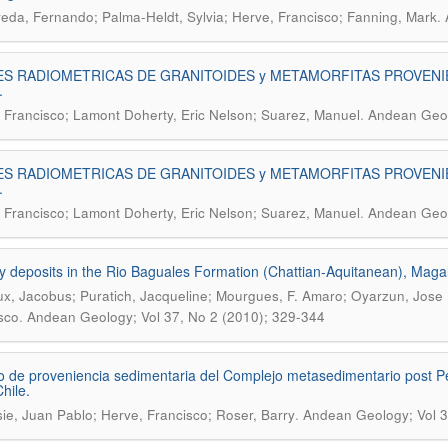
.
eda, Fernando; Palma-Heldt, Sylvia; Herve, Francisco; Fanning, Mark
S RADIOMETRICAS DE GRANITOIDES y METAMORFITAS PROVENIE
.
.
 Francisco; Lamont Doherty, Eric Nelson; Suarez, Manuel
Andean Geol
S RADIOMETRICAS DE GRANITOIDES y METAMORFITAS PROVENIE
.
.
 Francisco; Lamont Doherty, Eric Nelson; Suarez, Manuel
Andean Geol
y deposits in the Rio Baguales Formation (Chattian-Aquitanean), Magal
x, Jacobus; Puratich, Jacqueline; Mourgues, F. Amaro; Oyarzun, Jose L
.
sco
Andean Geology; Vol 37, No 2 (2010); 329-344
o de proveniencia sedimentaria del Complejo metasedimentario post
hile.
.
ie, Juan Pablo; Herve, Francisco; Roser, Barry
Andean Geology; Vol 3