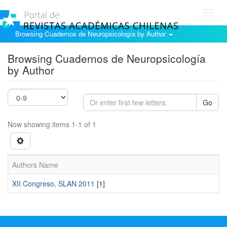
Toggl
navig
Browsing Cuadernos de Neuropsicología by Author
Browsing Cuadernos de Neuropsicología
by Author
Go
Now showing items 1-1 of 1
Authors Name
XII Congreso, SLAN 2011
[1]