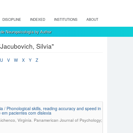
DISCIPLINE
INDEXED
INSTITUTIONS
ABOUT
de Neuropsicología by Author
acubovich, Silvia"
U
V
W
X
Y
Z
ia / Phonological skills, reading accuracy and speed in
de em pacientes com dislexia
.
aichenco, Virginia
Panamerican Journal of Psychology;