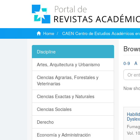
Home
CAEN Centro de Estudios Académicos en 
Brows
Discipline
0-9
A
Artes, Arquitectura y Urbanismo
Ciencias Agrarias, Forestales y
Veterinarias
Now sho
Ciencias Exactas y Naturales
Ciencias Sociales
Habili
Dyslex
Derecho
Fumaga
Vol. 1
Economía y Administración