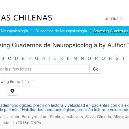
JOURNALS
Neuropsicología
Cuadernos de Neuropsicología
Browsing Cuadernos 
ing Cuadernos de Neuropsicología by Author "J
B
C
D
E
F
G
H
I
J
K
L
M
N
O
P
Q
R
S
T
Go
wing items 1-1 of 1
dades fonológicas, precisión lectora y velocidad en pacientes con dislex
ic patients / Habilidades fonoaudiológicas, precisão leitora e velocida
lli, Julieta; Barreyro, Juan Pablo; Jacubovich, Silvia; Olmedo, Alicia; J
0, núm. 1 (2016): CNPs