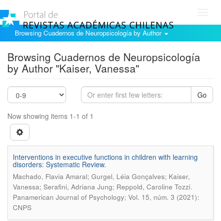
Toggl
navig
Browsing Cuadernos de Neuropsicología by Author
Browsing Cuadernos de Neuropsicología
by Author "Kaiser, Vanessa"
Go
Now showing items 1-1 of 1
Interventions in executive functions in children with learning
disorders: Systematic Review.
Machado, Flavia Amaral; Gurgel, Léia Gonçalves; Kaiser,
.
Vanessa; Serafini, Adriana Jung; Reppold, Caroline Tozzi
Panamerican Journal of Psychology; Vol. 15, núm. 3 (2021):
CNPS