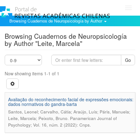
Toggl
navig
Browsing Cuadernos de Neuropsicología by Author
Browsing Cuadernos de Neuropsicología
by Author "Leite, Marcela"
Go
Now showing items 1-1 of 1
Avaliação do reconhecimento facial de expressões emocionais:
dados normativos do gandra-barta
Santos, Leonel; Carvalho, Cátia; Araújo, Luís; Páris, Manuela;
.
Leite, Marcela; Peixoto, Bruno
Panamerican Journal of
Psychology; Vol. 16, núm. 2 (2022): Cnps.