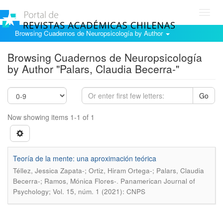
Toggl
navig
Browsing Cuadernos de Neuropsicología by Author
Browsing Cuadernos de Neuropsicología
by Author "Palars, Claudia Becerra-"
Go
Now showing items 1-1 of 1
Teoría de la mente: una aproximación teórica
Téllez, Jessica Zapata-; Ortiz, Hiram Ortega-; Palars, Claudia
.
Becerra-; Ramos, Mónica Flores-
Panamerican Journal of
Psychology; Vol. 15, núm. 1 (2021): CNPS