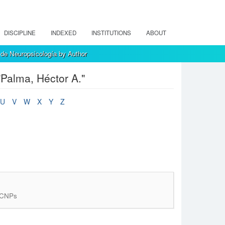
DISCIPLINE
INDEXED
INSTITUTIONS
ABOUT
de Neuropsicología by Author
Palma, Héctor A."
U
V
W
X
Y
Z
: CNPs