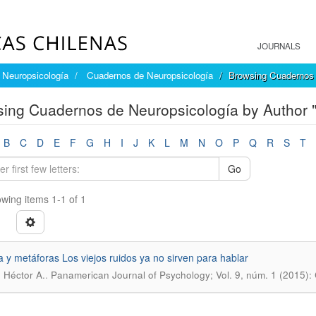
JOURNALS
Neuropsicología
Cuadernos de Neuropsicología
Browsing Cuadernos 
ing Cuadernos de Neuropsicología by Author "
B
C
D
E
F
G
H
I
J
K
L
M
N
O
P
Q
R
S
T
Go
wing items 1-1 of 1
a y metáforas Los viejos ruidos ya no sirven para hablar
.
 Héctor A.
Panamerican Journal of Psychology; Vol. 9, núm. 1 (2015)