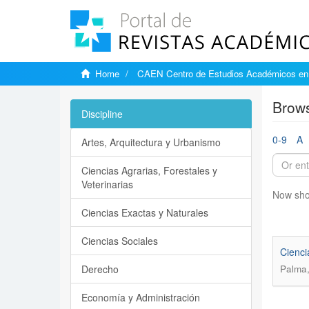
Home
CAEN Centro de Estudios Académicos en 
Brows
Discipline
0-9
A
Artes, Arquitectura y Urbanismo
Ciencias Agrarias, Forestales y
Veterinarias
Now sho
Ciencias Exactas y Naturales
Ciencias Sociales
Cienci
Derecho
Palma,
Economía y Administración