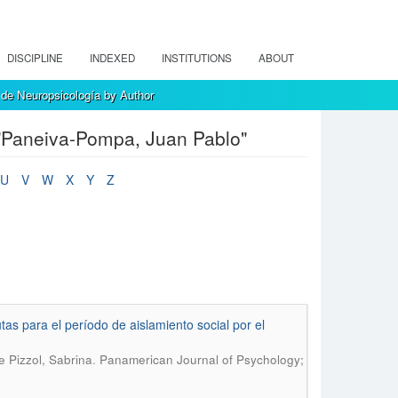
DISCIPLINE
INDEXED
INSTITUTIONS
ABOUT
de Neuropsicología by Author
"Paneiva-Pompa, Juan Pablo"
U
V
W
X
Y
Z
as para el período de aislamiento social por el
.
e Pizzol, Sabrina
Panamerican Journal of Psychology;