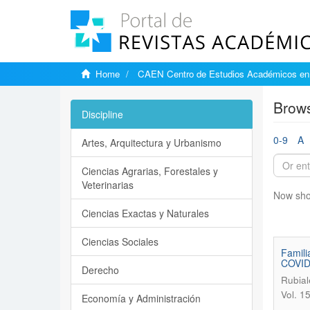
Home
CAEN Centro de Estudios Académicos en 
Brows
Discipline
0-9
A
Artes, Arquitectura y Urbanismo
Ciencias Agrarias, Forestales y
Veterinarias
Now sho
Ciencias Exactas y Naturales
Ciencias Sociales
Famili
COVID
Derecho
Rubial
Vol. 1
Economía y Administración