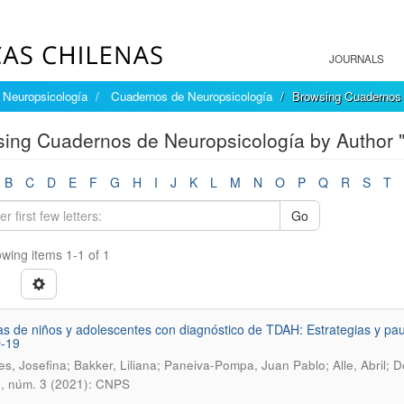
JOURNALS
Neuropsicología
Cuadernos de Neuropsicología
Browsing Cuadernos 
ing Cuadernos de Neuropsicología by Author 
B
C
D
E
F
G
H
I
J
K
L
M
N
O
P
Q
R
S
T
Go
wing items 1-1 of 1
as de niños y adolescentes con diagnóstico de TDAH: Estrategias y paut
-19
es, Josefina; Bakker, Liliana; Paneiva-Pompa, Juan Pablo; Alle, Abril; D
5, núm. 3 (2021): CNPS