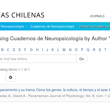
JOURNALS
Neuropsicología
Cuadernos de Neuropsicología
Browsing Cuadernos 
ing Cuadernos de Neuropsicología by Author "
B
C
D
E
F
G
H
I
J
K
L
M
N
O
P
Q
R
S
T
Go
wing items 1-1 of 1
peramento y su trama Cómo los genes, la cultura, el tiempo y el azar 
.
das A., David A.
Panamerican Journal of Psychology; Vol. 8, núm. 1 