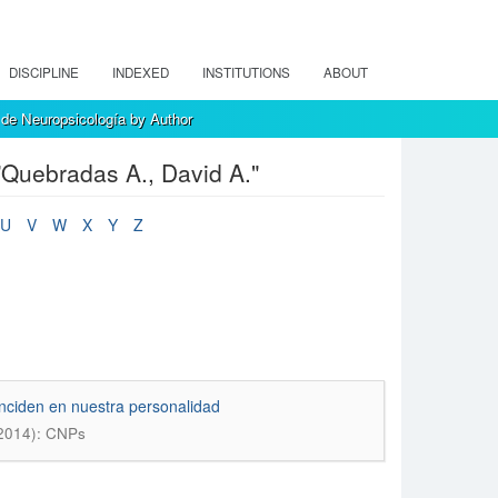
DISCIPLINE
INDEXED
INSTITUTIONS
ABOUT
de Neuropsicología by Author
Quebradas A., David A."
U
V
W
X
Y
Z
inciden en nuestra personalidad
(2014): CNPs