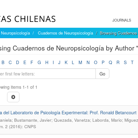
JOURNALS
Neuropsicología
Cuadernos de Neuropsicología
Browsing Cuadernos 
ing Cuadernos de Neuropsicología by Author 
B
C
D
E
F
G
H
I
J
K
L
M
N
O
P
Q
R
S
T
Go
wing items 1-1 of 1
a del Laboratorio de Psicología Experimental: Prof. Ronald Betancour
Daniela; Bustamante, Javier; Quezada, Vanetza; Laborda, Mario; Migue
m. 2 (2016): CNPS