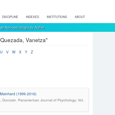
DISCIPLINE
INDEXED
INSTITUTIONS
ABOUT
de Neuropsicología by Author
"Quezada, Vanetza"
U
V
W
X
Y
Z
t Mainhard (1999-2016)
.
z, Gonzalo
Panamerican Journal of Psychology; Vol.