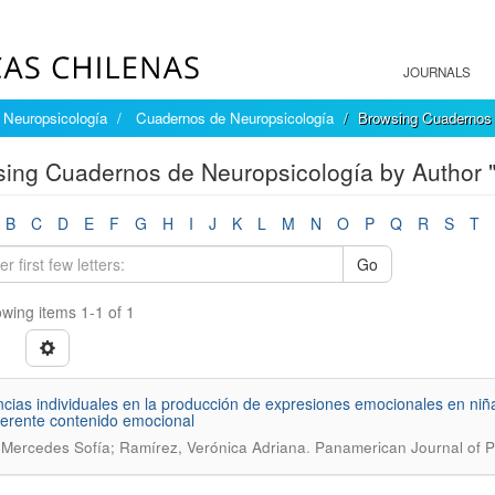
JOURNALS
Neuropsicología
Cuadernos de Neuropsicología
Browsing Cuadernos 
ing Cuadernos de Neuropsicología by Author "
B
C
D
E
F
G
H
I
J
K
L
M
N
O
P
Q
R
S
T
Go
wing items 1-1 of 1
ncias individuales en la producción de expresiones emocionales en niñas
ferente contenido emocional
.
 Mercedes Sofía; Ramírez, Verónica Adriana
Panamerican Journal of P