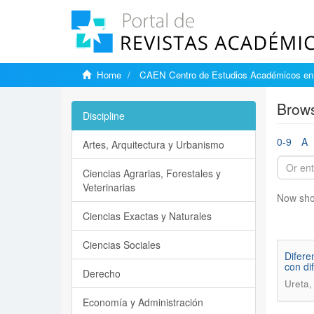
Home
CAEN Centro de Estudios Académicos en 
Brows
Discipline
0-9
A
Artes, Arquitectura y Urbanismo
Ciencias Agrarias, Forestales y
Veterinarias
Now sho
Ciencias Exactas y Naturales
Ciencias Sociales
Difere
con di
Derecho
Ureta,
Economía y Administración