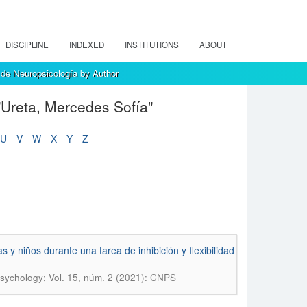
DISCIPLINE
INDEXED
INSTITUTIONS
ABOUT
de Neuropsicología by Author
Ureta, Mercedes Sofía"
U
V
W
X
Y
Z
 y niños durante una tarea de inhibición y flexibilidad
sychology; Vol. 15, núm. 2 (2021): CNPS