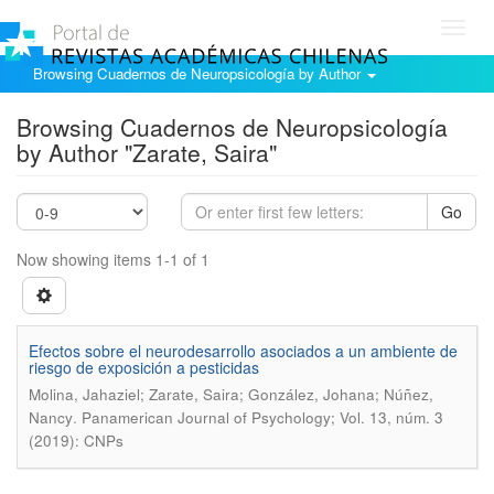
Toggl
navig
Browsing Cuadernos de Neuropsicología by Author
Browsing Cuadernos de Neuropsicología
by Author "Zarate, Saira"
Go
Now showing items 1-1 of 1
Efectos sobre el neurodesarrollo asociados a un ambiente de
riesgo de exposición a pesticidas
Molina, Jahaziel; Zarate, Saira; González, Johana; Núñez,
.
Nancy
Panamerican Journal of Psychology; Vol. 13, núm. 3
(2019): CNPs