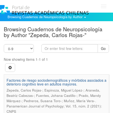
Toggl
navig
Browsing Cuadernos de Neuropsicología by Author
Browsing Cuadernos de Neuropsicología
by Author "Zepeda, Carlos Rojas-"
Go
Now showing items 1-1 of 1
Factores de riesgo sociodemográficos y mórbidos asociados a
deterioro cognitivo leve en adultos mayores.
Zepeda, Carlos Rojas-; Espinoza, Miguel López-; Araneda,
Beatriz Cabezas-; Fuentes, Johana Castillo-; Prado, Mandy
.
Márquez-; Pedreros, Susana Toro-; Muñoz, María Vera-
Panamerican Journal of Psychology; Vol. 15, núm. 2 (2021):
CNPS