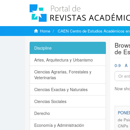
Home
CAEN Centro de Estudios Académicos en 
Brows
Discipline
de Es
Artes, Arquitectura y Urbanismo
0-9
A
Ciencias Agrarias, Forestales y
Veterinarias
Now sho
Ciencias Exactas y Naturales
Ciencias Sociales
PONE
Derecho
de Psi
Economía y Administración
CNPs