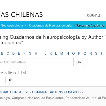
JOURNALS
Neuropsicología
Cuadernos de Neuropsicología
Browsing Cuadernos 
ing Cuadernos de Neuropsicología by Author "
tudiantes"
B
C
D
E
F
G
H
I
J
K
L
M
N
O
P
Q
R
S
T
Go
wing items 1-1 of 1
NCIAS CONGRESO / COMMUNICATIONS CONGRESS
.
cologia, Congreso Nacional de Estudiantes
Panamerican Journal of Psy