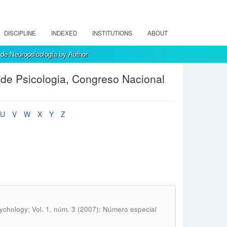
DISCIPLINE
INDEXED
INSTITUTIONS
ABOUT
de Neuropsicología by Author
de Psicologia, Congreso Nacional
U
V
W
X
Y
Z
chology; Vol. 1, núm. 3 (2007): Número especial