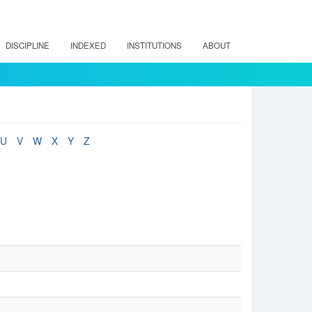
DISCIPLINE
INDEXED
INSTITUTIONS
ABOUT
U
V
W
X
Y
Z