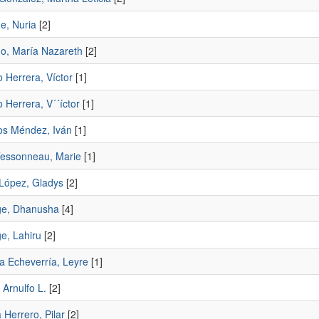
e, Nuria
[2]
do, María Nazareth
[2]
 Herrera, Víctor
[1]
 Herrera, V´´íctor
[1]
os Méndez, Iván
[1]
Tessonneau, Marie
[1]
 López, Gladys
[2]
e, Dhanusha
[4]
, Lahiru
[2]
 Echeverría, Leyre
[1]
Arnulfo L.
[2]
Herrero, Pilar
[2]