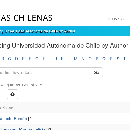
JOURNALS
ng Universidad Autónoma de Chile by Author
ing Universidad Autónoma de Chile by Author
B
C
D
E
F
G
H
I
J
K
L
M
N
O
P
Q
R
S
T
Go
wing items 1-20 of 275
s Name
banach, Ramón
[2]
González, Martha Leticia
[2]