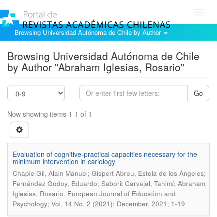
Toggl
navig
Browsing Universidad Autónoma de Chile by Author
Browsing Universidad Autónoma de Chile
by Author "Abraham Iglesias, Rosario"
Go
Now showing items 1-1 of 1
Evaluation of cognitive-practical capacities necessary for the
minimum intervention in cariology
Chaple Gil, Alain Manuel; Gispert Abreu, Estela de los Ángeles;
Fernández Godoy, Eduardo; Saborit Carvajal, Tahimí; Abraham
.
Iglesias, Rosario
European Journal of Education and
Psychology; Vol. 14 No. 2 (2021): December, 2021; 1-19