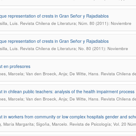
que representation of crests in Gran Señor y Rajadiablos
.
illa, Luis
Revista Chilena de Literatura; Núm. 80 (2011): Noviembre
que representation of crests in Gran Señor y Rajadiablos
.
illa, Luis
Revista Chilena de Literatura; No. 80 (2011): Noviembre
t en profesores
.
es, Marcela; Van den Broeck, Anja; De Witte, Hans
Revista Chilena de
t in chilean public teachers: analysis of the health impairment process
.
es, Marcela; Van den Broeck, Anja; De Witte, Hans
Revista Chilena de
t in workers from community or low complex hospitals gender and sch
.
, María Margarita; Sigoña, Marcelo
Revista de Psicología; Vol. 20 Núm