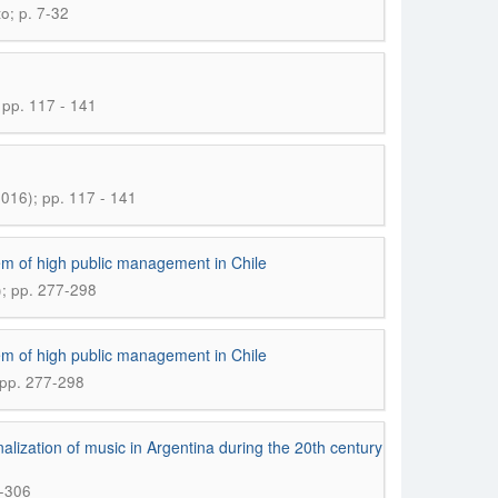
o; p. 7-32
 pp. 117 - 141
2016); pp. 117 - 141
stem of high public management in Chile
); pp. 277-298
stem of high public management in Chile
; pp. 277-298
onalization of music in Argentina during the 20th century
3-306