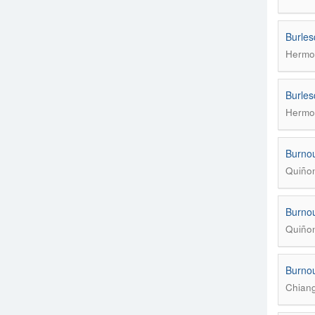
Burles
Hermos
Burles
Hermos
Burnou
Quiñon
Burnou
Quiñon
Burnou
Chiang