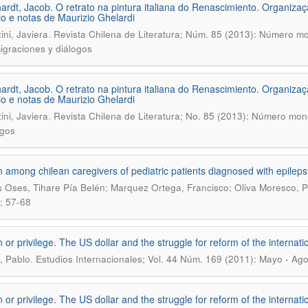
ardt, Jacob. O retrato na pintura italiana do Renascimiento. Organiz
io e notas de Maurizio Ghelardi
.
ini, Javiera
Revista Chilena de Literatura; Núm. 85 (2013): Número mo
igraciones y diálogos
ardt, Jacob. O retrato na pintura italiana do Renascimiento. Organiz
io e notas de Maurizio Ghelardi
.
ini, Javiera
Revista Chilena de Literatura; No. 85 (2013): Número mono
ogos
 among chilean caregivers of pediatric patients diagnosed with epileps
 Oses, Tihare Pía Belén; Marquez Ortega, Francisco; Oliva Moresco, Pa
; 57-68
 or privilege. The US dollar and the struggle for reform of the interna
.
, Pablo
Estudios Internacionales; Vol. 44 Núm. 169 (2011): Mayo - Ago
 or privilege. The US dollar and the struggle for reform of the interna