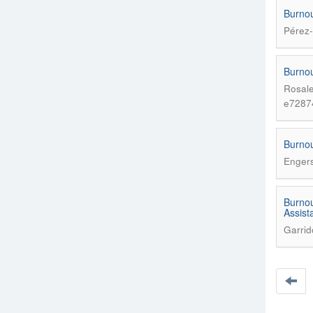
Burnou
Pérez-
Burnou
Rosale
e7287
Burnou
Engers
Burnou
Assist
Garrid