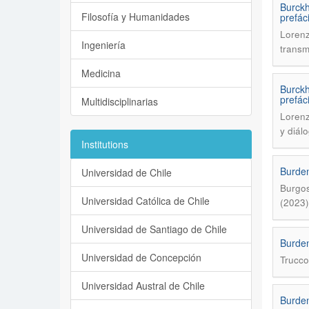
Burckh
Filosofía y Humanidades
prefác
Lorenz
Ingeniería
transm
Medicina
Burckh
prefác
Multidisciplinarias
Lorenz
y diál
Institutions
Burden
Universidad de Chile
Burgos
Universidad Católica de Chile
(2023)
Universidad de Santiago de Chile
Burden
Universidad de Concepción
Trucco
Universidad Austral de Chile
Burden