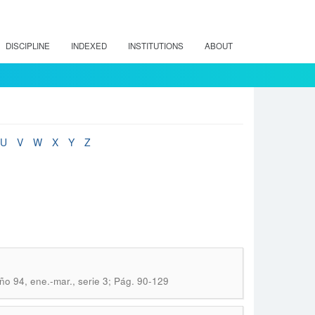
DISCIPLINE
INDEXED
INSTITUTIONS
ABOUT
U
V
W
X
Y
Z
ño 94, ene.-mar., serie 3; Pág. 90-129