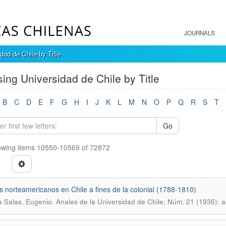
JOURNALS
dad de Chile by Title
ing Universidad de Chile by Title
B
C
D
E
F
G
H
I
J
K
L
M
N
O
P
Q
R
S
T
Go
wing items 10550-10569 of 72872
 norteamericanos en Chile a fines de la colonial (1788-1810)
.
a Salas, Eugenio
Anales de la Universidad de Chile; Núm. 21 (1936): a