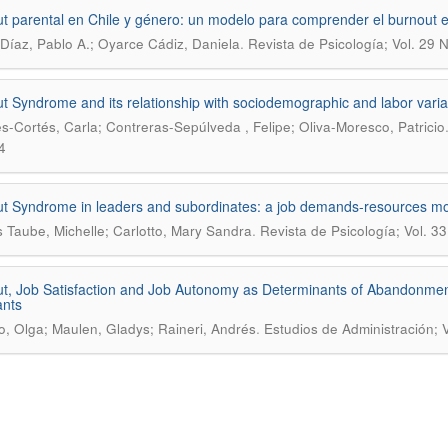
t parental en Chile y género: un modelo para comprender el burnout 
.
Díaz, Pablo A.; Oyarce Cádiz, Daniela
Revista de Psicología; Vol. 29 
t Syndrome and its relationship with sociodemographic and labor varia
s-Cortés, Carla; Contreras-Sepúlveda , Felipe; Oliva-Moresco, Patricio
4
t Syndrome in leaders and subordinates: a job demands-resources mo
.
 Taube, Michelle; Carlotto, Mary Sandra
Revista de Psicología; Vol. 3
t, Job Satisfaction and Job Autonomy as Determinants of Abandonment
ants
.
o, Olga; Maulen, Gladys; Raineri, Andrés
Estudios de Administración; 