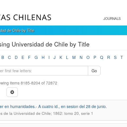
JOURNALS
dad de Chile by Title
ing Universidad de Chile by Title
B
C
D
E
F
G
H
I
J
K
L
M
N
O
P
Q
R
S
T
Go
wing items 8185-8204 of 72872
ler en humanidades.- A cuatro id., en sesion del 28 de junio.
s de la Universidad de Chile; 1862: tomo 20, serie 1