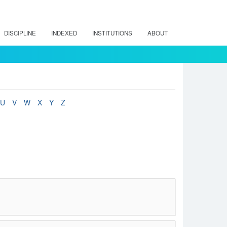
DISCIPLINE
INDEXED
INSTITUTIONS
ABOUT
U
V
W
X
Y
Z