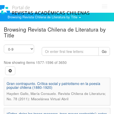
Toggl
navig
Browsing Revista Chilena de Literatura by Title
Browsing Revista Chilena de Literatura by
Title
Go
Now showing items 1577-1596 of 3650
Gran contrapunto. Crítica social y patriotismo en la poesía
popular chilena (1880-1920)
.
Hayden Gallo, María Consuelo
Revista Chilena de Literatura;
No. 78 (2011): Miscelánea Virtual Abril
“Gritar, dejar los tonos menores, tono mayor sostenido”: notas