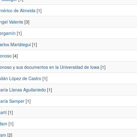
mérico de Almeida
[1]
ngel Valente
[3]
ergamín
[1]
arlos Mariátegui
[1]
onoso
[4]
onoso y sus documentos en la Universidad de Iowa
[1]
ulián López de Castro
[1]
aría Llanas Aguilaniedo
[1]
aría Samper
[1]
artí
[1]
lism
[1]
ism
[2]