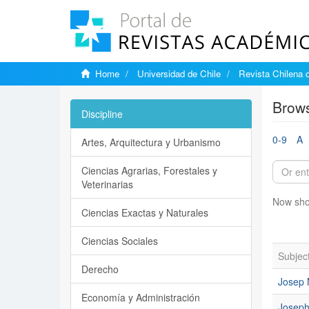
Home
Universidad de Chile
Revista Chilena d
Brows
Discipline
0-9
A
Artes, Arquitectura y Urbanismo
Ciencias Agrarias, Forestales y
Veterinarias
Now sho
Ciencias Exactas y Naturales
Ciencias Sociales
Subjec
Derecho
Josep 
Economía y Administración
Joseph