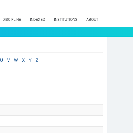
DISCIPLINE
INDEXED
INSTITUTIONS
ABOUT
U
V
W
X
Y
Z