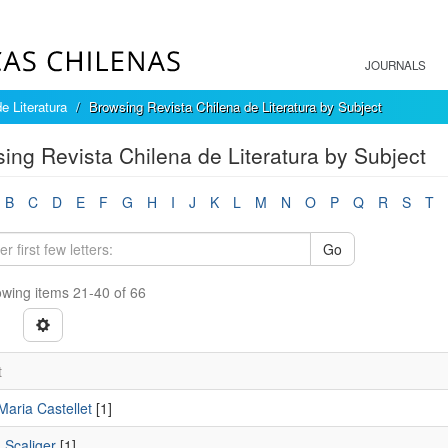
JOURNALS
e Literatura
Browsing Revista Chilena de Literatura by Subject
ing Revista Chilena de Literatura by Subject
B
C
D
E
F
G
H
I
J
K
L
M
N
O
P
Q
R
S
T
Go
wing items 21-40 of 66
t
Maria Castellet
[1]
 Scaliger
[1]