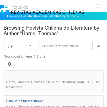
Toggl
navig
Browsing Revista Chilena de Literatura by Author
Browsing Revista Chilena de Literatura by
Author "Harris, Thomas"
Go
Now showing items 1-2 of 2
.
Harris, Thomas
Revista Chilena de Literatura; Núm. 91 (2015):
Noviembre
Esto no es un testimonio...
.
Harris, Thomas
Revista Chilena de Literatura; No. 91 (2015):