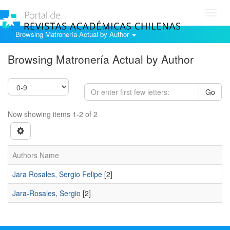
Toggl
navig
Browsing Matronería Actual by Author
Browsing Matronería Actual by Author
Go
Now showing items 1-2 of 2
Authors Name
Jara Rosales, Sergio Felipe
[2]
Jara-Rosales, Sergio
[2]