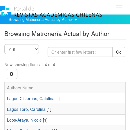
Toggl
navig
Browsing Matronería Actual by Author
Browsing Matronería Actual by Author
Go
Now showing items 1-4 of 4
Authors Name
Lagos-Cisternas, Catalina
[1]
Lagos-Toro, Carolina
[1]
Loos-Araya, Nicole
[1]