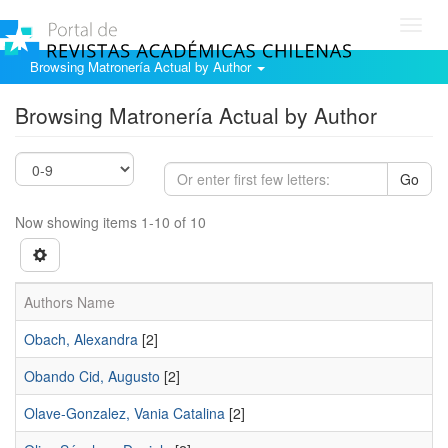
Toggl
navig
Browsing Matronería Actual by Author
Browsing Matronería Actual by Author
Go
Now showing items 1-10 of 10
Authors Name
Obach, Alexandra
[2]
Obando Cid, Augusto
[2]
Olave-Gonzalez, Vania Catalina
[2]