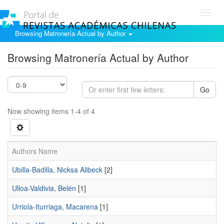
Toggl
navig
Browsing Matronería Actual by Author
Browsing Matronería Actual by Author
Go
Now showing items 1-4 of 4
Authors Name
Ubilla-Badilla, Nicksa Alibeck
[2]
Ulloa-Valdivia, Belén
[1]
Urriola-Iturriaga, Macarena
[1]