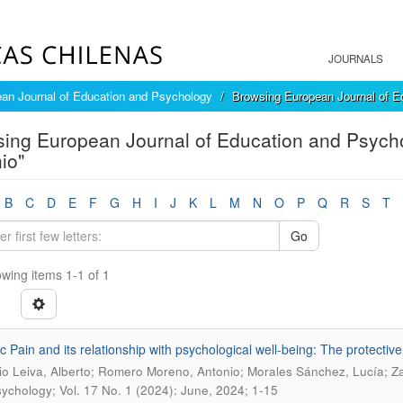
JOURNALS
an Journal of Education and Psychology
Browsing European Journal of E
ing European Journal of Education and Psycho
io"
B
C
D
E
F
G
H
I
J
K
L
M
N
O
P
Q
R
S
T
Go
wing items 1-1 of 1
c Pain and its relationship with psychological well-being: The protective
o Leiva, Alberto; Romero Moreno, Antonio; Morales Sánchez, Lucía; Z
ychology; Vol. 17 No. 1 (2024): June, 2024; 1-15