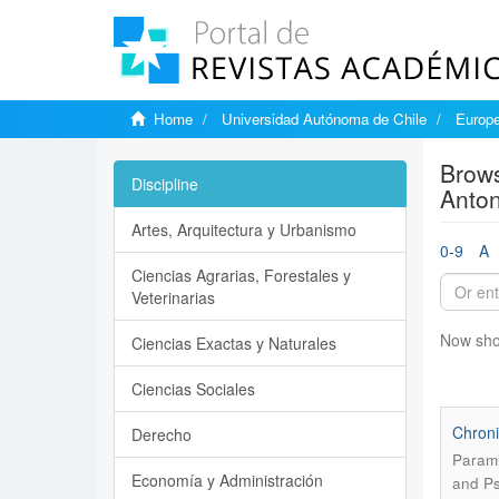
Home
Universidad Autónoma de Chile
Europe
Brows
Discipline
Anton
Artes, Arquitectura y Urbanismo
0-9
A
Ciencias Agrarias, Forestales y
Veterinarias
Now sho
Ciencias Exactas y Naturales
Ciencias Sociales
Chroni
Derecho
Parami
Economía y Administración
and Ps