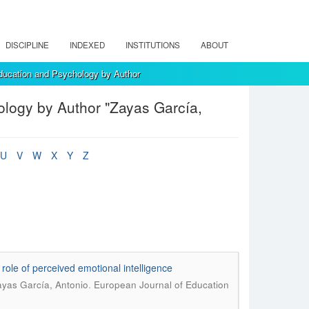
DISCIPLINE
INDEXED
INSTITUTIONS
ABOUT
ducation and Psychology by Author
logy by Author "Zayas García,
U
V
W
X
Y
Z
 role of perceived emotional intelligence
.
ayas García, Antonio
European Journal of Education