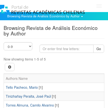
Toggl
navig
Browsing Revista de Análisis Económico by Author
Browsing Revista de Análisis Económico
by Author
Go
Now showing items 1-5 of 5
Authors Name
Tello Pacheco, Mario
[1]
Tinizhañay Peralta, José Paúl
[1]
Torres Almuna, Camilo Alvarino
[1]