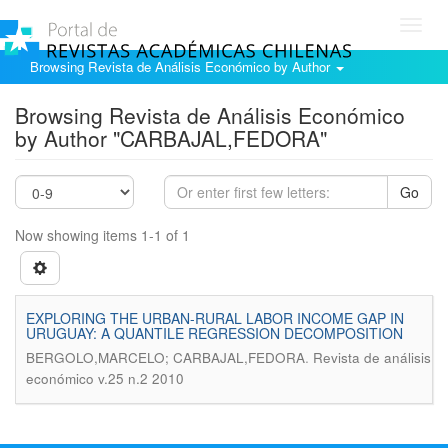
Toggl
navig
Browsing Revista de Análisis Económico by Author
Browsing Revista de Análisis Económico
by Author "CARBAJAL,FEDORA"
Go
Now showing items 1-1 of 1
EXPLORING THE URBAN-RURAL LABOR INCOME GAP IN
URUGUAY: A QUANTILE REGRESSION DECOMPOSITION
.
BERGOLO,MARCELO; CARBAJAL,FEDORA
Revista de análisis
económico v.25 n.2 2010