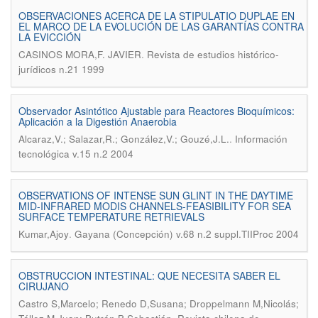
OBSERVACIONES ACERCA DE LA STIPULATIO DUPLAE EN
EL MARCO DE LA EVOLUCIÓN DE LAS GARANTÍAS CONTRA
LA EVICCIÓN
.
CASINOS MORA,F. JAVIER
Revista de estudios histórico-
jurídicos n.21 1999
Observador Asintótico Ajustable para Reactores Bioquímicos:
Aplicación a la Digestión Anaerobia
.
Alcaraz,V.; Salazar,R.; González,V.; Gouzé,J.L.
Información
tecnológica v.15 n.2 2004
OBSERVATIONS OF INTENSE SUN GLINT IN THE DAYTIME
MID-INFRARED MODIS CHANNELS-FEASIBILITY FOR SEA
SURFACE TEMPERATURE RETRIEVALS
.
Kumar,Ajoy
Gayana (Concepción) v.68 n.2 suppl.TIIProc 2004
OBSTRUCCION INTESTINAL: QUE NECESITA SABER EL
CIRUJANO
Castro S,Marcelo; Renedo D,Susana; Droppelmann M,Nicolás;