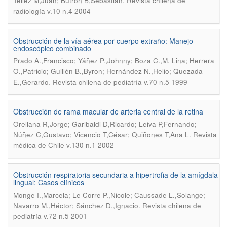
.
Téllez M,Juan; Butrón B,Sebastián
Revista chilena de
radiología v.10 n.4 2004
Obstrucción de la vía aérea por cuerpo extraño: Manejo
endoscópico combinado
Prado A.,Francisco; Yáñez P.,Johnny; Boza C.,M. Lina; Herrera
O.,Patricio; Guillén B.,Byron; Hernández N.,Helio; Quezada
.
E.,Gerardo
Revista chilena de pediatría v.70 n.5 1999
Obstrucción de rama macular de arteria central de la retina
Orellana R,Jorge; Garibaldi D,Ricardo; Leiva P,Fernando;
.
Núñez C,Gustavo; Vicencio T,César; Quiñones T,Ana L
Revista
médica de Chile v.130 n.1 2002
Obstrucción respiratoria secundaria a hipertrofia de la amígdala
lingual: Casos clínicos
Monge I.,Marcela; Le Corre P.,Nicole; Caussade L.,Solange;
.
Navarro M.,Héctor; Sánchez D.,Ignacio
Revista chilena de
pediatría v.72 n.5 2001