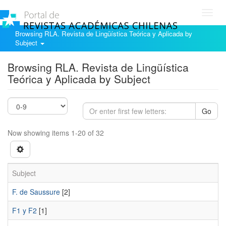
Toggl
navig
Browsing RLA. Revista de Lingüística Teórica y Aplicada by
Subject
Browsing RLA. Revista de Lingüística
Teórica y Aplicada by Subject
Go
Now showing items 1-20 of 32
Subject
F. de Saussure
[2]
F1 y F2
[1]